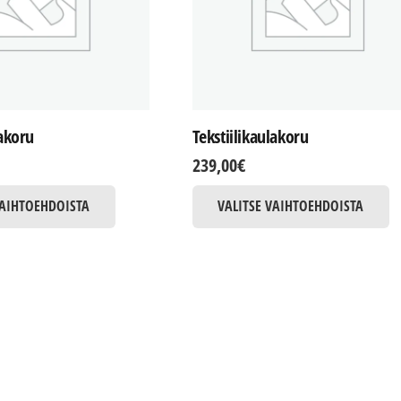
lakoru
Tekstiilikaulakoru
239,00
€
Tällä
Tä
VAIHTOEHDOISTA
VALITSE VAIHTOEHDOISTA
tuotteella
tu
on
o
useampi
u
muunnelma.
m
Voit
Vo
tehdä
t
valinnat
va
tuotteen
tu