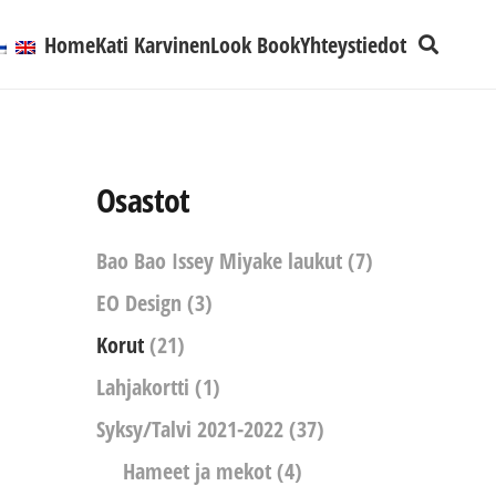
Home
Kati Karvinen
Look Book
Yhteystiedot
Osastot
Bao Bao Issey Miyake laukut
(7)
EO Design
(3)
Korut
(21)
Lahjakortti
(1)
Syksy/Talvi 2021-2022
(37)
Hameet ja mekot
(4)