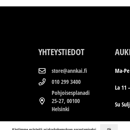
YHTEYSTIEDOT
AUK
store@annkai.fi
Ma-Pe 
010 299 3400
La 11 
Pohjoisesplanadi
25-27, 00100
Su Sul
Helsinki
Ok
Käytämme evästeitä asiakaskokemuksen parantamiseksi.