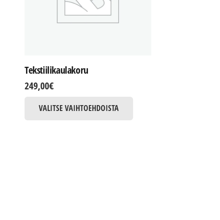
Tekstiilikaulakoru
249,00
€
Tällä
VALITSE VAIHTOEHDOISTA
tuotteella
on
useampi
muunnelma.
Voit
tehdä
valinnat
tuotteen