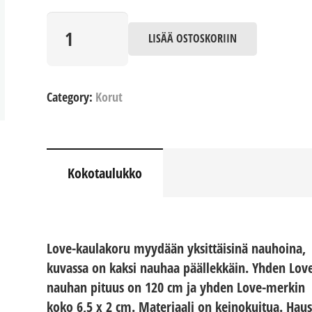
Love
määrä
LISÄÄ OSTOSKORIIN
Category:
Korut
Kokotaulukko
Love-kaulakoru myydään yksittäisinä nauhoina,
kuvassa on kaksi nauhaa päällekkäin. Yhden Lov
nauhan pituus on 120 cm ja yhden Love-merkin
koko 6,5 x 2 cm. Materiaali on keinokuitua. Hau