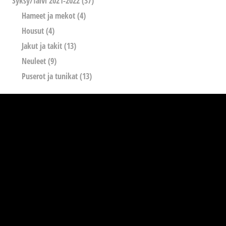
Syksy/Talvi 2021-2022
(37)
Hameet ja mekot
(4)
Housut
(4)
Jakut ja takit
(13)
Neuleet
(9)
Puserot ja tunikat
(13)