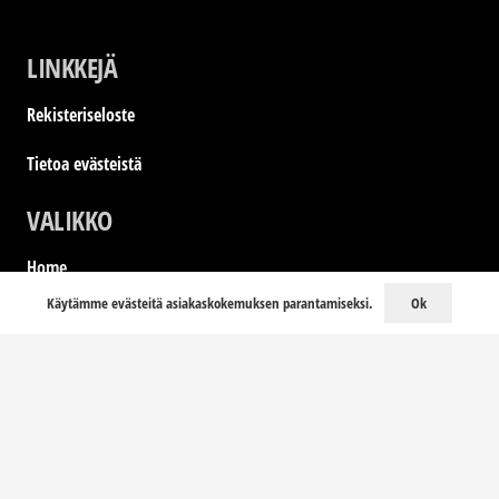
LINKKEJÄ
Rekisteriseloste
Tietoa evästeistä
VALIKKO
Home
Ok
Käytämme evästeitä asiakaskokemuksen parantamiseksi.
LookBook
Kati Karvinen
Yhteystiedot
YHTEYSTIEDOT