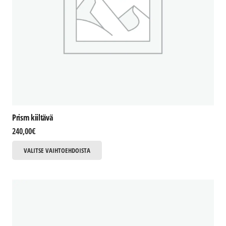
Prism kiiltävä
240,00
€
Tällä
VALITSE VAIHTOEHDOISTA
tuotteella
on
useampi
muunnelma.
Voit
tehdä