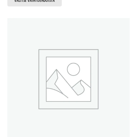
VALITSE VAIHTOEHDOISTA
tuotteella
on
useampi
muunnelma.
Voit
tehdä
valinnat
tuotteen
sivulla.