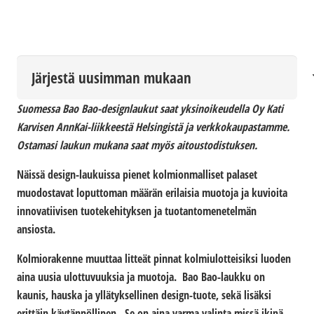
Suomessa Bao Bao-designlaukut saat yksinoikeudella Oy Kati
Karvisen AnnKai-liikkeestä Helsingistä ja verkkokaupastamme.
Ostamasi laukun mukana saat myös aitoustodistuksen.
Näissä design-laukuissa pienet kolmionmalliset palaset
muodostavat loputtoman määrän erilaisia muotoja ja kuvioita
innovatiivisen tuotekehityksen ja tuotantomenetelmän
ansiosta.
Kolmiorakenne muuttaa litteät pinnat kolmiulotteisiksi luoden
aina uusia ulottuvuuksia ja muotoja. Bao Bao-laukku on
kaunis, hauska ja yllätyksellinen design-tuote, sekä lisäksi
erittäin käytännöllinen. Se on aina varma valinta missä ikinä