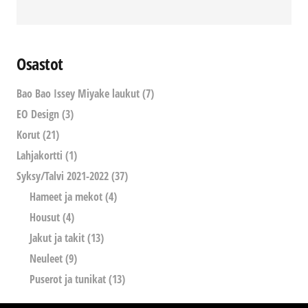
Osastot
Bao Bao Issey Miyake laukut
(7)
EO Design
(3)
Korut
(21)
Lahjakortti
(1)
Syksy/Talvi 2021-2022
(37)
Hameet ja mekot
(4)
Housut
(4)
Jakut ja takit
(13)
Neuleet
(9)
Puserot ja tunikat
(13)