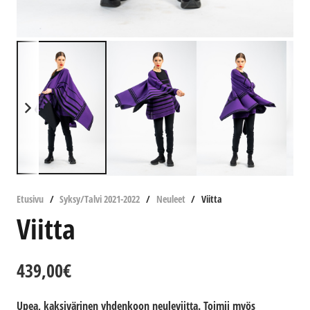
Etusivu
/
Syksy/Talvi 2021-2022
/
Neuleet
/
Viitta
Viitta
439,00
€
Upea, kaksivärinen yhdenkoon neuleviitta. Toimii myös