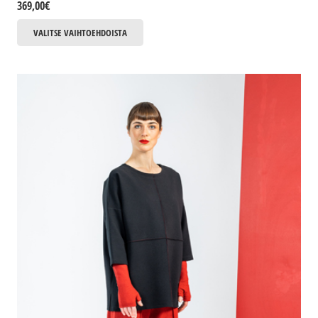
369,00
€
Tällä
VALITSE VAIHTOEHDOISTA
tuotteella
on
useampi
muunnelma.
Voit
tehdä
valinnat
tuotteen
sivulla.