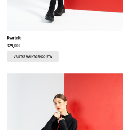
Kvartetti
329,00
€
Tällä
VALITSE VAIHTOEHDOISTA
tuotteella
on
useampi
muunnelma.
Voit
tehdä
valinnat
tuotteen
sivulla.