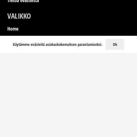
Tietoa evästeistä
VALIKKO
Home
LookBook
Ok
Käytämme evästeitä asiakaskokemuksen parantamiseksi.
Kati Karvinen
Yhteystiedot
YHTEYSTIEDOT
store@annkai.fi
010 299 3400
Pohjoisesplanadi 25-27, 00100 Helsinki