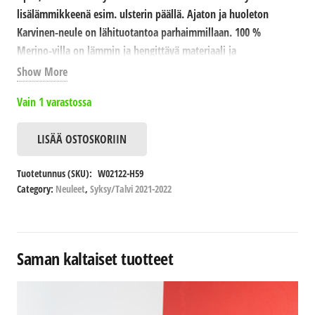
lisälämmikkeenä esim. ulsterin päällä. Ajaton ja huoleton
Karvinen-neule on lähituotantoa parhaimmillaan. 100 %
Merino-villa on lämmin ja hengittävä materiaali ja
puhdistukseen riittää usein pelkkä tuuletus. Saatavana useita
Show More
värivaihtoehtoja.
Vain 1 varastossa
Materiaali: 100 % merinovilla
Pesu: Käsinpesu
LISÄÄ OSTOSKORIIN
Viitta
määrä
Tuotetunnus (SKU):
W02122-H59
Category:
Neuleet
,
Syksy/Talvi 2021-2022
Saman kaltaiset tuotteet