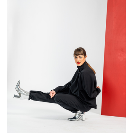
Voit
tehdä
valinnat
tuotteen
sivulla.