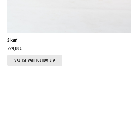
Sikari
229,00
€
Tällä
VALITSE VAIHTOEHDOISTA
tuotteella
on
useampi
muunnelma.
Voit
tehdä
valinnat
tuotteen
sivulla.