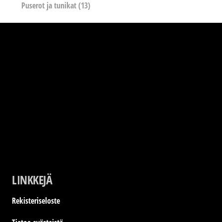
Puserot ja tunikat
(13)
LINKKEJÄ
Rekisteriseloste