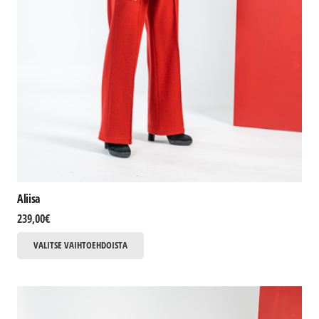
Aliisa
239,00
€
Tällä
VALITSE VAIHTOEHDOISTA
tuotteella
on
useampi
muunnelma.