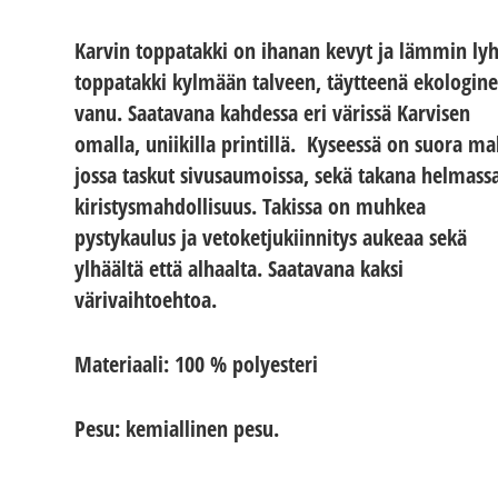
Karvin toppatakki on ihanan kevyt ja lämmin ly
toppatakki kylmään talveen, täytteenä ekologin
vanu. Saatavana kahdessa eri värissä Karvisen
omalla, uniikilla printillä. Kyseessä on suora mal
jossa taskut sivusaumoissa, sekä takana helmass
kiristysmahdollisuus. Takissa on muhkea
pystykaulus ja vetoketjukiinnitys aukeaa sekä
ylhäältä että alhaalta. Saatavana kaksi
värivaihtoehtoa.
Materiaali: 100 % polyesteri
Pesu: kemiallinen pesu.