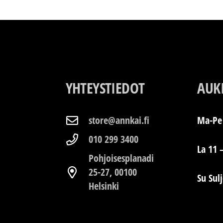
YHTEYSTIEDOT
AUK
store@annkai.fi
Ma-Pe 
010 299 3400
La 11 
Pohjoisesplanadi
25-27, 00100
Su Sul
Helsinki