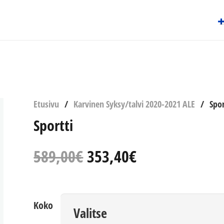
Etusivu
/
Karvinen Syksy/talvi 2020-2021 ALE
/
Spor
Sportti
Alkuperäinen
Nykyinen
589,00
€
353,40
€
hinta
hinta
oli:
on:
589,00€.
353,40€.
Koko