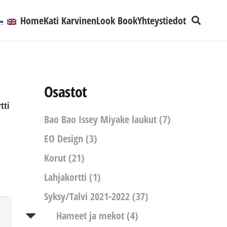
Home
Kati Karvinen
Look Book
Yhteystiedot
Osastot
tti
Bao Bao Issey Miyake laukut
(7)
EO Design
(3)
Korut
(21)
Lahjakortti
(1)
Syksy/Talvi 2021-2022
(37)
Hameet ja mekot
(4)