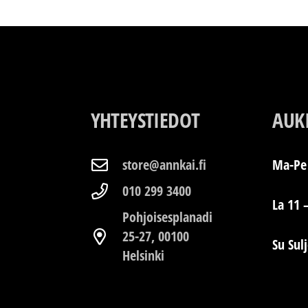
YHTEYSTIEDOT
AUK
store@annkai.fi
Ma-Pe 
010 299 3400
La 11 
Pohjoisesplanadi
25-27, 00100
Su Sul
Helsinki