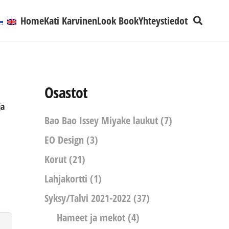
Home
Kati Karvinen
Look Book
Yhteystiedot
Osastot
ja
Bao Bao Issey Miyake laukut
(7)
EO Design
(3)
Korut
(21)
Lahjakortti
(1)
Syksy/Talvi 2021-2022
(37)
Hameet ja mekot
(4)