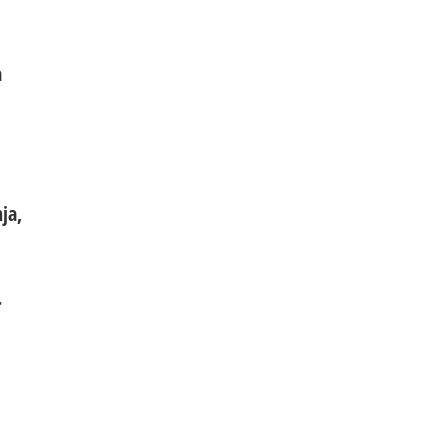
a
ja,
.