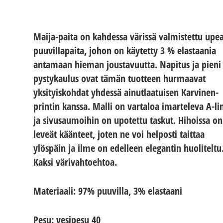
Maija-paita on kahdessa värissä valmistettu upe
puuvillapaita, johon on käytetty 3 % elastaania
antamaan hieman joustavuutta. Napitus ja pieni
pystykaulus ovat tämän tuotteen hurmaavat
yksityiskohdat yhdessä ainutlaatuisen Karvinen-
printin kanssa. Malli on vartaloa imarteleva A-lin
ja sivusaumoihin on upotettu taskut. Hihoissa on
leveät käänteet, joten ne voi helposti taittaa
ylöspäin ja ilme on edelleen elegantin huoliteltu
Kaksi värivahtoehtoa.
Materiaali: 97% puuvilla, 3% elastaani
Pesu: vesipesu 40