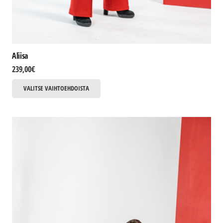
Aliisa
239,00
€
Tällä
VALITSE VAIHTOEHDOISTA
tuotteella
on
useampi
muunnelma.
Voit
tehdä
valinnat
tuotteen
sivulla.