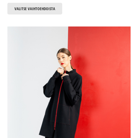
Tällä
VALITSE VAIHTOEHDOISTA
tuotteella
on
useampi
muunnelma.
Voit
tehdä
valinnat
tuotteen
sivulla.