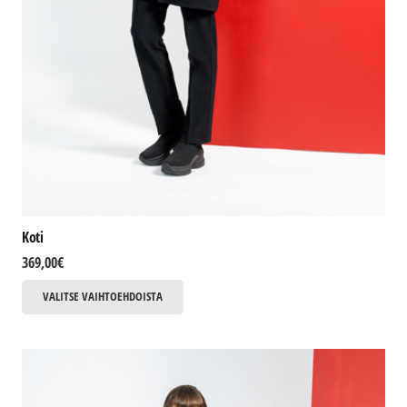
Koti
369,00
€
Tällä
VALITSE VAIHTOEHDOISTA
tuotteella
on
useampi
muunnelma.