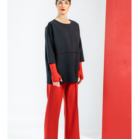
Voit
tehdä
valinnat
tuotteen
sivulla.