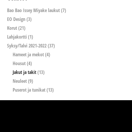
Bao Bao Issey Miyake laukut
(7)
EO Design
(3)
Korut
(21)
Lahjakortti
(1)
Syksy/Talvi 2021-2022
(37)
Hameet ja mekot
(4)
Housut
(4)
Jakut ja takit
(13)
Neuleet
(9)
Puserot ja tunikat
(13)