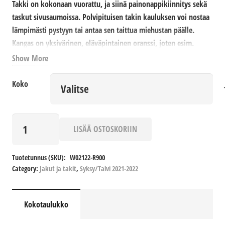
Takki on kokonaan vuorattu, ja siinä painonappikiinnitys sekä
taskut sivusaumoissa. Polvipituisen takin kauluksen voi nostaa
lämpimästi pystyyn tai antaa sen taittua miehustan päälle.
Kangas on yksivärinen, eläväpintainen oranssi, joten esim.
värikkäät huivit tai hansikkaat on helppo yhdistää tämän
Show More
ylellisen takin kanssa.
Koko
Materiaali: ”Laava”, 65% villaviskoosi, 35% villamohair
Pesu: ei vesipesua.
Nörri
LISÄÄ OSTOSKORIIN
määrä
Tuotetunnus (SKU):
W02122-R900
Category:
Jakut ja takit
,
Syksy/Talvi 2021-2022
Kokotaulukko