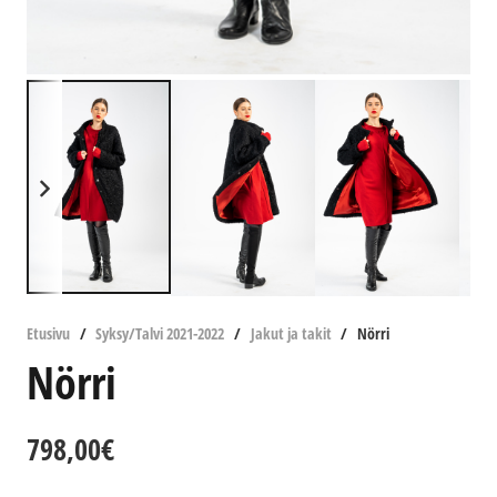
Etusivu
/
Syksy/Talvi 2021-2022
/
Jakut ja takit
/
Nörri
Nörri
798,00
€