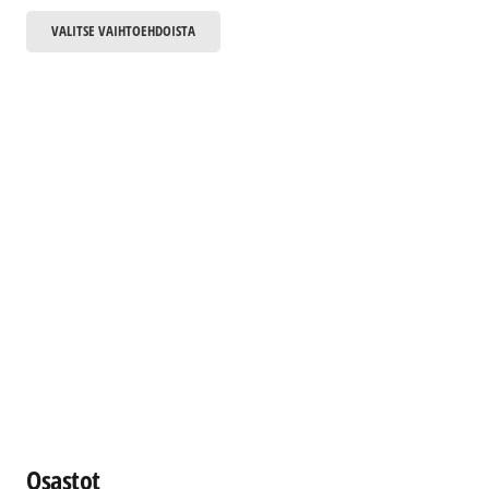
Tällä
VALITSE VAIHTOEHDOISTA
tuotteella
on
useampi
muunnelma.
Voit
tehdä
valinnat
tuotteen
sivulla.
Osastot