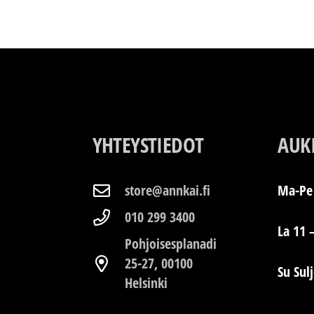
YHTEYSTIEDOT
AUK
store@annkai.fi
Ma-Pe 
010 299 3400
La 11 
Pohjoisesplanadi
25-27, 00100
Su Sul
Helsinki