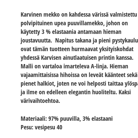
Karvinen mekko on kahdessa värissä valmistettu
polvipituinen upea puuvillamekko, johon on
käytetty 3 % elastaania antamaan hieman
joustavuutta. Napitus takana ja pieni pystykaulu
ovat tämän tuotteen hurmaavat yksityiskohdat
yhdessä Karvisen ainutlaatuisen printin kanssa.
Malli on vartaloa imarteleva A-linja. Hieman
vajaamittaisissa hihoissa on leveät käänteet sekä
pienet halkiot, joten ne voi helposti taittaa ylös
ja ilme on edelleen elegantin huoliteltu. Kaksi
värivaihtoehtoa.
Materiaali: 97% puuvilla, 3% elastaani
Pesu: vesipesu 40