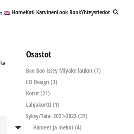
Home
Kati Karvinen
Look Book
Yhteystiedot
Osastot
nka
Bao Bao Issey Miyake laukut
(7)
EO Design
(3)
Korut
(21)
Lahjakortti
(1)
Syksy/Talvi 2021-2022
(37)
Hameet ja mekot
(4)