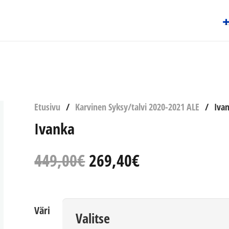
Etusivu
/
Karvinen Syksy/talvi 2020-2021 ALE
/
Iva
Ivanka
Alkuperäinen
Nykyinen
449,00
€
269,40
€
hinta
hinta
oli:
on:
449,00€.
269,40€.
Väri