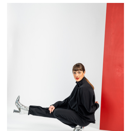
useampi
muunnelma.
Voit
tehdä
valinnat
tuotteen
sivulla.