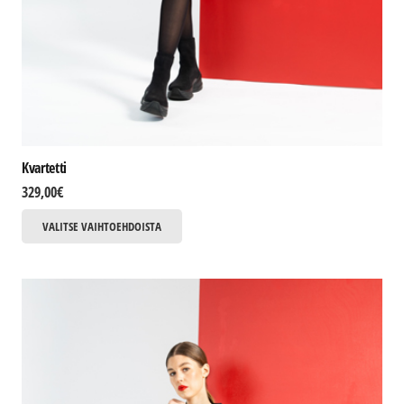
Kvartetti
329,00
€
Tällä
VALITSE VAIHTOEHDOISTA
tuotteella
on
useampi
muunnelma.
Voit
tehdä
valinnat