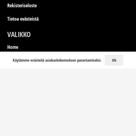
Rekisteriseloste
Tietoa evästeistä
VALIKKO
Home
LookBook
Ok
Käytämme evästeitä asiakaskokemuksen parantamiseksi.
Kati Karvinen
Yhteystiedot
YHTEYSTIEDOT
store@annkai.fi
010 299 3400