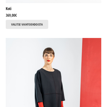
Koti
369,00
€
Tällä
VALITSE VAIHTOEHDOISTA
tuotteella
on
useampi
muunnelma.
Voit
tehdä
valinnat
tuotteen
sivulla.