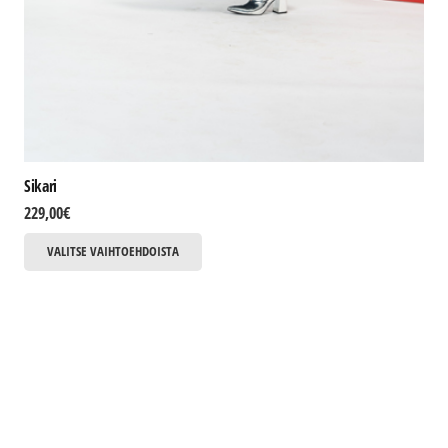
Sikari
229,00
€
Tällä
VALITSE VAIHTOEHDOISTA
tuotteella
on
useampi
muunnelma.
Voit
tehdä
valinnat