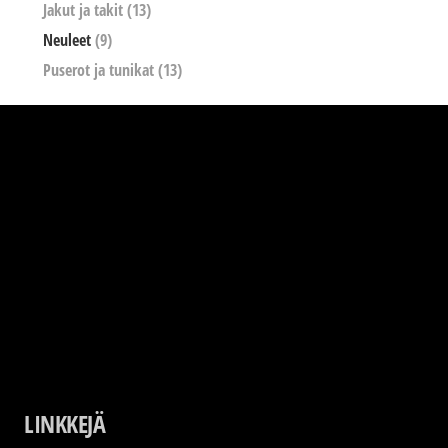
Jakut ja takit
(13)
Neuleet
(9)
Puserot ja tunikat
(13)
LINKKEJÄ