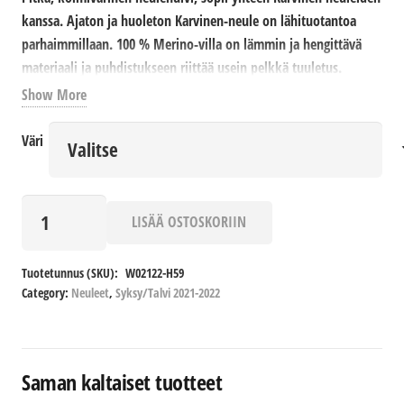
kanssa. Ajaton ja huoleton Karvinen-neule on lähituotantoa
parhaimmillaan. 100 % Merino-villa on lämmin ja hengittävä
materiaali ja puhdistukseen riittää usein pelkkä tuuletus.
Saatavana useita värivaihtoehtoja.
Show More
Materiaali: 100 % merinovilla
Väri
Pesu: Käsinpesu
Huivi
LISÄÄ OSTOSKORIIN
määrä
Tuotetunnus (SKU):
W02122-H59
Category:
Neuleet
,
Syksy/Talvi 2021-2022
Saman kaltaiset tuotteet