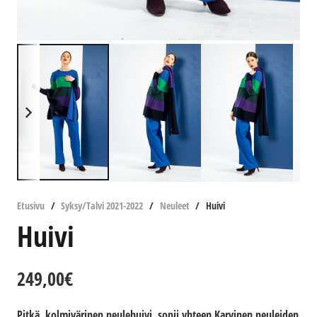
Etusivu
/
Syksy/Talvi 2021-2022
/
Neuleet
/
Huivi
Huivi
249,00
€
Pitkä, kolmivärinen neulehuivi, sopii yhteen Karvinen neuleiden